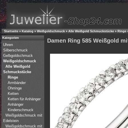
Startseite
»
Katalog
»
Weißgoldschmuck
»
Alle Weißgold Schmuckstücke
»
Ringe
Kategorien
Damen Ring 585 Weißgold mit 
Uhren
Silberschmuck
Gelbgoldschmuck
Weißgoldschmuck
Alle Weißgold
Schmuckstücke
Ringe
Armbänder
Ohrringe
Ketten
Ketten für Anhänger
Anhänger
Kinderschmuck
Weißgoldschmuck mit
Edelstein
Weißgoldschmuck mit