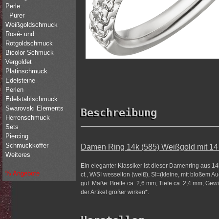
Perle
Purer
Weißgoldschmuck
Rosé- und
Rotgoldschmuck
Bicolor Schmuck
Vergoldet
Platinschmuck
Edelsteine
Perlen
Edelstahlschmuck
Swarovski Elements
Beschreibung
Herrenschmuck
Sets
Piercing
Schmuckkoffer
Damen Ring 14k (585) Weißgold mit 14 B
Weiteres
Ein eleganter Klassiker ist dieser Damenring aus 14
% Angebote
ct., W/SI wesselton (weiß), SI=(kleine, mit bloßem 
gut. Maße: Breite ca. 2,6 mm, Tiefe ca. 2,4 mm, Gewi
der Artikel größer wirken*.