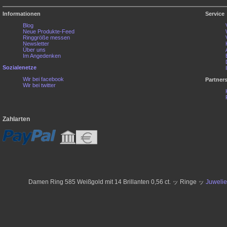
Informationen
Service
Blog
Neue Produkte-Feed
Ringgröße messen
Newsletter
Über uns
Im Angedenken
Sozialenetze
Wir bei facebook
Partner
Wir bei twitter
Zahlarten
Damen Ring 585 Weißgold mit 14 Brillanten 0,56 ct. ッ Ringe ッ
Juweli