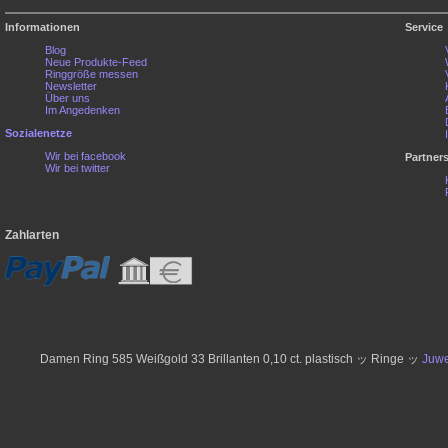
Informationen
Service
Blog
Neue Produkte-Feed
Ringgröße messen
Newsletter
Über uns
Im Angedenken
Sozialenetze
Wir bei facebook
Partner
Wir bei twitter
Zahlarten
Damen Ring 585 Weißgold 33 Brillanten 0,10 ct. plastisch ッ Ringe ッ
Juwe