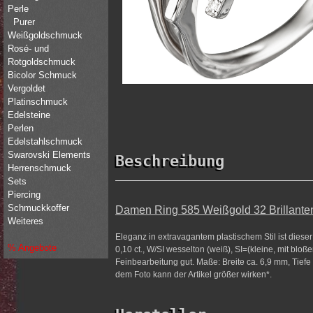
Perle
Purer
Weißgoldschmuck
Rosé- und
Rotgoldschmuck
Bicolor Schmuck
Vergoldet
Platinschmuck
Edelsteine
Perlen
Edelstahlschmuck
Swarovski Elements
Beschreibung
Herrenschmuck
Sets
Piercing
Schmuckkoffer
Damen Ring 585 Weißgold 32 Brillanten 
Weiteres
Eleganz in extravagantem plastischem Stil ist dies
% Angebote
0,10 ct., W/SI wesselton (weiß), SI=(kleine, mit blo
Feinbearbeitung gut. Maße: Breite ca. 6,9 mm, Tiefe 
dem Foto kann der Artikel größer wirken*.