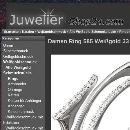
Startseite
»
Katalog
»
Weißgoldschmuck
»
Alle Weißgold Schmuckstücke
»
Ringe
Kategorien
Damen Ring 585 Weißgold 33 Br
Uhren
Silberschmuck
Gelbgoldschmuck
Weißgoldschmuck
Alle Weißgold
Schmuckstücke
Ringe
Armbänder
Ohrringe
Ketten
Ketten für Anhänger
Anhänger
Kinderschmuck
Weißgoldschmuck mit
Edelstein
Weißgoldschmuck mit