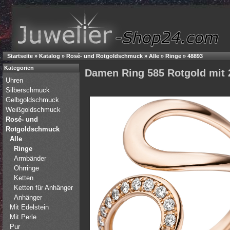
Startseite
»
Katalog
»
Rosé- und Rotgoldschmuck
»
Alle
»
Ringe
»
48893
Kategorien
Damen Ring 585 Rotgold mit 
Uhren
Silberschmuck
Gelbgoldschmuck
Weißgoldschmuck
Rosé- und
Rotgoldschmuck
Alle
Ringe
Armbänder
Ohrringe
Ketten
Ketten für Anhänger
Anhänger
Mit Edelstein
Mit Perle
Pur