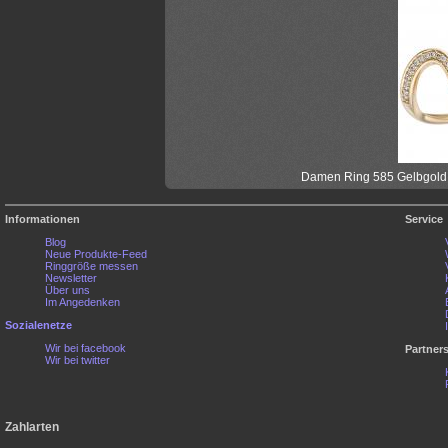
Damen Ring 585 Gelbgold mi
Informationen
Service
Blog
Neue Produkte-Feed
Ringgröße messen
Newsletter
Über uns
Im Angedenken
Sozialenetze
Wir bei facebook
Partner
Wir bei twitter
Zahlarten