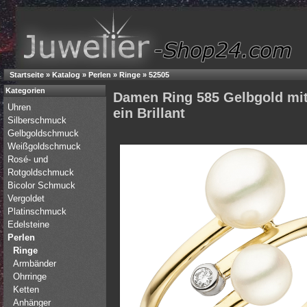
Startseite
»
Katalog
»
Perlen
»
Ringe
»
52505
Kategorien
Damen Ring 585 Gelbgold mit
Uhren
ein Brillant
Silberschmuck
Gelbgoldschmuck
Weißgoldschmuck
Rosé- und
Rotgoldschmuck
Bicolor Schmuck
Vergoldet
Platinschmuck
Edelsteine
Perlen
Ringe
Armbänder
Ohrringe
Ketten
Anhänger