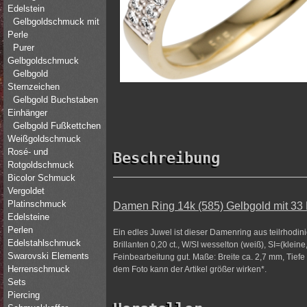
Edelstein
Gelbgoldschmuck mit
Perle
Purer
Gelbgoldschmuck
Gelbgold
Sternzeichen
Gelbgold Buchstaben
Einhänger
Gelbgold Fußkettchen
Weißgoldschmuck
Rosé- und
Beschreibung
Rotgoldschmuck
Bicolor Schmuck
Vergoldet
Platinschmuck
Damen Ring 14k (585) Gelbgold mit 33 Br
Edelsteine
Perlen
Ein edles Juwel ist dieser Damenring aus teilrhodin
Edelstahlschmuck
Brillanten 0,20 ct., W/SI wesselton (weiß), SI=(klei
Swarovski Elements
Feinbearbeitung gut. Maße: Breite ca. 2,7 mm, Tiefe 
Herrenschmuck
dem Foto kann der Artikel größer wirken*.
Sets
Piercing