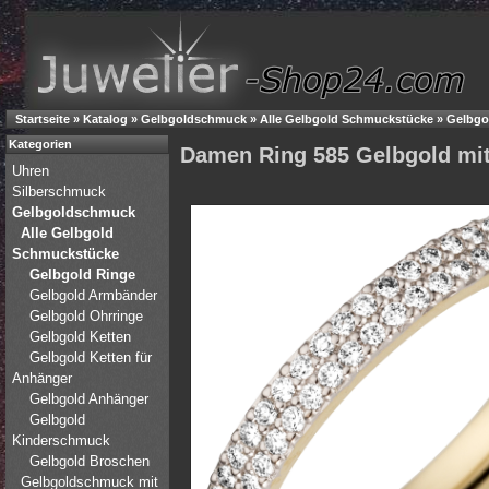
Startseite
»
Katalog
»
Gelbgoldschmuck
»
Alle Gelbgold Schmuckstücke
»
Gelbgo
Kategorien
Damen Ring 585 Gelbgold mit 3
Uhren
Silberschmuck
Gelbgoldschmuck
Alle Gelbgold
Schmuckstücke
Gelbgold Ringe
Gelbgold Armbänder
Gelbgold Ohrringe
Gelbgold Ketten
Gelbgold Ketten für
Anhänger
Gelbgold Anhänger
Gelbgold
Kinderschmuck
Gelbgold Broschen
Gelbgoldschmuck mit