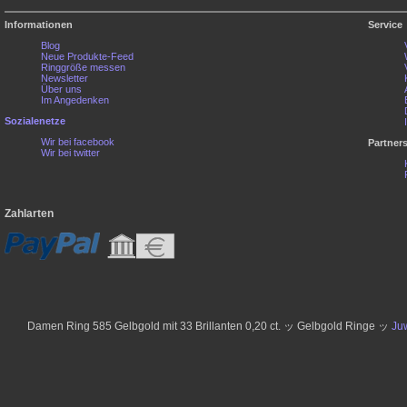
Informationen
Service
Blog
Neue Produkte-Feed
Ringgröße messen
Newsletter
Über uns
Im Angedenken
Sozialenetze
Wir bei facebook
Partner
Wir bei twitter
Zahlarten
Damen Ring 585 Gelbgold mit 33 Brillanten 0,20 ct. ッ Gelbgold Ringe ッ
Ju