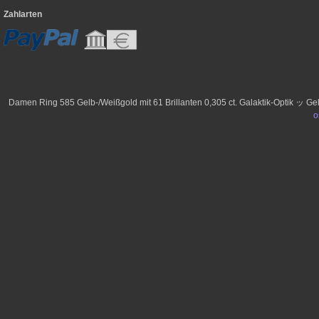
Zahlarten
Damen Ring 585 Gelb-/Weißgold mit 61 Brillanten 0,305 ct. Galaktik-Optik ッ G
o