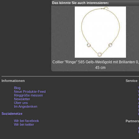
Das könnte Sie auch interessieren:
Collier "Ringe" 585 Gelb-/Weißgold mit Brillanten 0,
45 cm
Informationen
Service
Blog
Neue Produkte-Feed
Ringgröße messen
Newsletter
Über uns
Im Angedenken
Sozialenetze
Wir bei facebook
Partner
Wir bei twitter