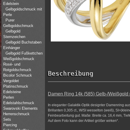
Edelstein
Gelbgoldschmuck mit
Perle
Purer
Gelbgoldschmuck
Gelbgold
Sternzeichen
Gelbgold Buchstaben
Einhänger
Gelbgold Fußkettchen
Weißgoldschmuck
Rosé- und
Rotgoldschmuck
Beschreibung
Bicolor Schmuck
Vergoldet
Platinschmuck
Edelsteine
Damen Ring 14k (585) Gelb-/Weißgold mit
Perlen
Edelstahlschmuck
In eleganter Galaktik-Optik designter Damenring au
Swarovski Elements
Brillanten 0,305 ct., W/SI wesselton (weiß), SI=(kle
Herrenschmuck
Feinbearbeitung gut. Maße: Breite ca. 16,4 mm, Tief
Sets
Auf dem Foto kann der Artikel größer wirken*.
Piercing