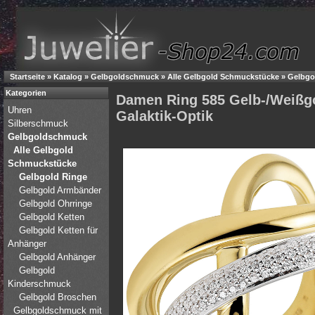
Startseite
»
Katalog
»
Gelbgoldschmuck
»
Alle Gelbgold Schmuckstücke
»
Gelbgo
Kategorien
Damen Ring 585 Gelb-/Weißgol
Uhren
Galaktik-Optik
Silberschmuck
Gelbgoldschmuck
Alle Gelbgold
Schmuckstücke
Gelbgold Ringe
Gelbgold Armbänder
Gelbgold Ohrringe
Gelbgold Ketten
Gelbgold Ketten für
Anhänger
Gelbgold Anhänger
Gelbgold
Kinderschmuck
Gelbgold Broschen
Gelbgoldschmuck mit