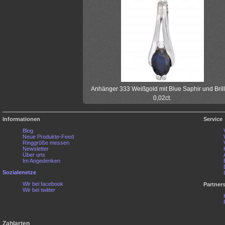
Anhänger 333 Weißgold mit Blue Saphir und Brill
0,02ct.
Informationen
Service
Blog
Neue Produkte-Feed
Ringgröße messen
Newsletter
Über uns
Im Angedenken
Sozialenetze
Wir bei facebook
Partner
Wir bei twitter
Zahlarten