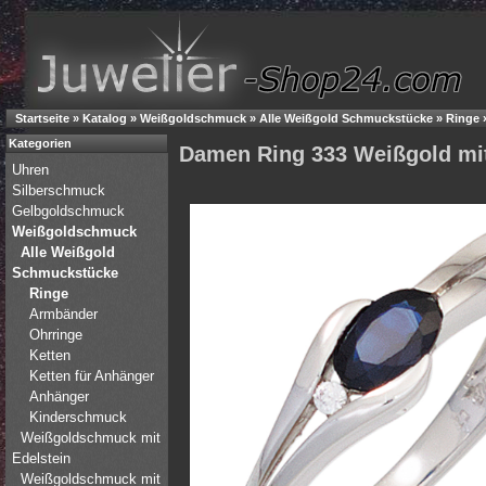
Startseite
»
Katalog
»
Weißgoldschmuck
»
Alle Weißgold Schmuckstücke
»
Ringe
Kategorien
Damen Ring 333 Weißgold mit 
Uhren
Silberschmuck
Gelbgoldschmuck
Weißgoldschmuck
Alle Weißgold
Schmuckstücke
Ringe
Armbänder
Ohrringe
Ketten
Ketten für Anhänger
Anhänger
Kinderschmuck
Weißgoldschmuck mit
Edelstein
Weißgoldschmuck mit