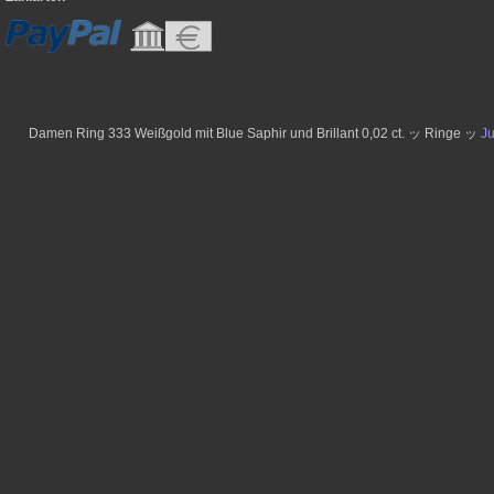
Damen Ring 333 Weißgold mit Blue Saphir und Brillant 0,02 ct. ッ Ringe ッ
J