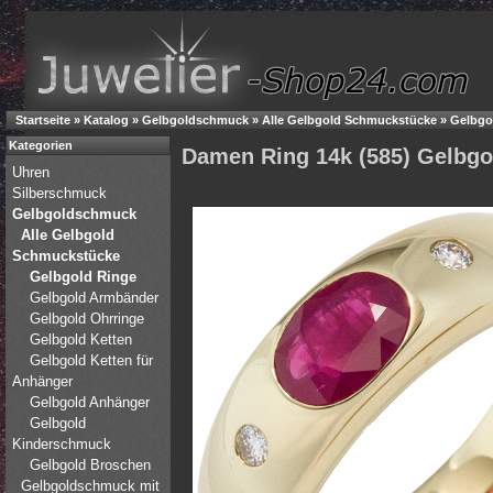
Startseite
»
Katalog
»
Gelbgoldschmuck
»
Alle Gelbgold Schmuckstücke
»
Gelbgo
Kategorien
Damen Ring 14k (585) Gelbgol
Uhren
Silberschmuck
Gelbgoldschmuck
Alle Gelbgold
Schmuckstücke
Gelbgold Ringe
Gelbgold Armbänder
Gelbgold Ohrringe
Gelbgold Ketten
Gelbgold Ketten für
Anhänger
Gelbgold Anhänger
Gelbgold
Kinderschmuck
Gelbgold Broschen
Gelbgoldschmuck mit