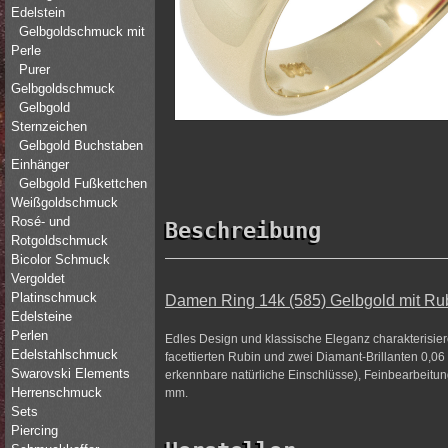
Edelstein
Gelbgoldschmuck mit
Perle
Purer
Gelbgoldschmuck
Gelbgold
Sternzeichen
Gelbgold Buchstaben
Einhänger
Gelbgold Fußkettchen
Weißgoldschmuck
Rosé- und
Beschreibung
Rotgoldschmuck
Bicolor Schmuck
Vergoldet
Platinschmuck
Damen Ring 14k (585) Gelbgold mit Rub
Edelsteine
Perlen
Edles Design und klassische Eleganz charakterisie
Edelstahlschmuck
facettierten Rubin und zwei Diamant-Brillanten 0,06 
Swarovski Elements
erkennbare natürliche Einschlüsse), Feinbearbeitung 
Herrenschmuck
mm.
Sets
Piercing