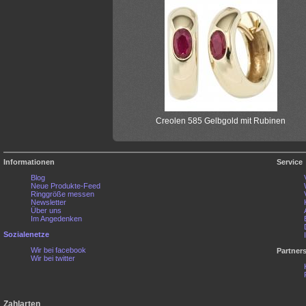
Creolen 585 Gelbgold mit Rubinen
Informationen
Service
Blog
Neue Produkte-Feed
Ringgröße messen
Newsletter
Über uns
Im Angedenken
Sozialenetze
Wir bei facebook
Partner
Wir bei twitter
Zahlarten