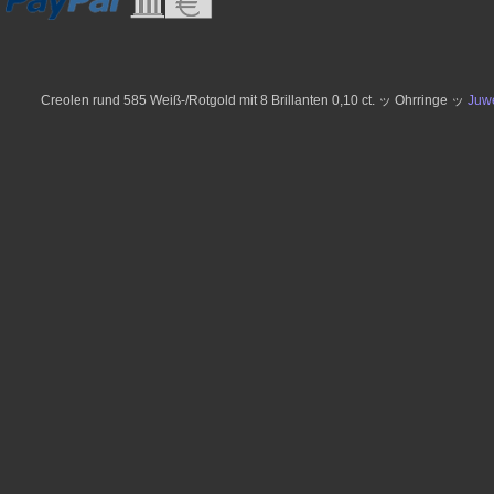
Creolen rund 585 Weiß-/Rotgold mit 8 Brillanten 0,10 ct. ッ Ohrringe ッ
Juw