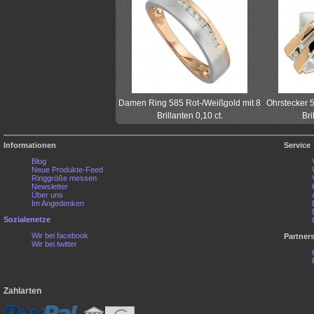
Damen Ring 585 Rot-/Weißgold mit 8
Ohrstecker 5
Brillanten 0,10 ct.
Bri
Informationen
Service
Blog
Neue Produkte-Feed
Ringgröße messen
Newsletter
Über uns
Im Angedenken
Sozialenetze
Wir bei facebook
Partner
Wir bei twitter
Zahlarten