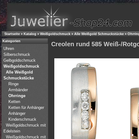
Startseite
»
Katalog
»
Weißgoldschmuck
»
Alle Weißgold Schmuckstücke
»
Ohrrin
Kategorien
Creolen rund 585 Weiß-/Rotgol
Uhren
Silberschmuck
Gelbgoldschmuck
Weißgoldschmuck
Alle Weißgold
Schmuckstücke
Ringe
Armbänder
Ohrringe
Ketten
Ketten für Anhänger
Anhänger
Kinderschmuck
Weißgoldschmuck mit
Edelstein
Weißgoldschmuck mit