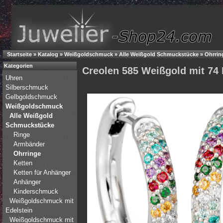
Startseite
»
Katalog
»
Weißgoldschmuck
»
Alle Weißgold Schmuckstücke
»
Ohrrin
Kategorien
Creolen 585 Weißgold mit 74 B
Uhren
Silberschmuck
Gelbgoldschmuck
Weißgoldschmuck
Alle Weißgold
Schmuckstücke
Ringe
Armbänder
Ohrringe
Ketten
Ketten für Anhänger
Anhänger
Kinderschmuck
Weißgoldschmuck mit
Edelstein
Weißgoldschmuck mit