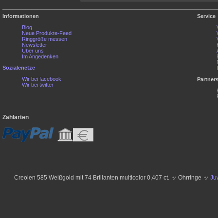
Informationen
Service
Blog
Neue Produkte-Feed
Ringgröße messen
Newsletter
Über uns
Im Angedenken
Sozialenetze
Wir bei facebook
Partner
Wir bei twitter
Zahlarten
Creolen 585 Weißgold mit 74 Brillanten multicolor 0,407 ct. ッ Ohrringe ッ
Ju