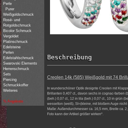
Perle
Purer
Weißgoldschmuck
Rosé- und
Rotgoldschmuck
Bicolor Schmuck
Vergoldet
Platinschmuck
Edelsteine
Perlen
Beschreibung
Edelstahlschmuck
Swarovski Elements
Herrenschmuck
Sets
Creolen 14k (585) Weißgold mit 74 Brilla
Piercing
Schmuckkoffer
In wunderschöner Optik designte Creolen mit Klap
Weiteres
Brillanten 0,407 ct., davon sechs in cognac-farben (be
(beh.) 0,07 ct., 12 in lila (beh.) 0,07 ct., 10 in grün (b
% Angebote
wesselton (weiß), SI=(kleine, mit bloßem Auge nicht
Maße: Außendurchmesser ca. 16,5 mm, Breite ca. 2,6
Foto kann der Artikel größer wirken*.