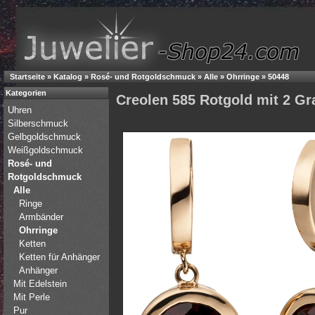
Startseite
»
Katalog
»
Rosé- und Rotgoldschmuck
»
Alle
»
Ohrringe
»
50448
Kategorien
Creolen 585 Rotgold mit 2 Gr
Uhren
Silberschmuck
Gelbgoldschmuck
Weißgoldschmuck
Rosé- und
Rotgoldschmuck
Alle
Ringe
Armbänder
Ohrringe
Ketten
Ketten für Anhänger
Anhänger
Mit Edelstein
Mit Perle
Pur