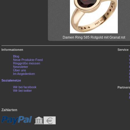
Damen Ring 585 Rotgold mit Granat rot
Informationen
Service
Blog
Neue Produkte-Feed
Ringgröße messen
Newsletter
Über uns
Im Angedenken
Sozialenetze
Wir bei facebook
Partner
Wir bei twitter
Zahlarten