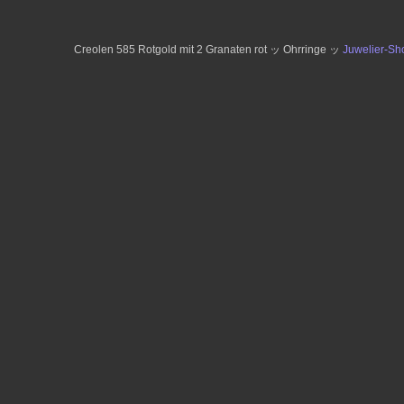
Creolen 585 Rotgold mit 2 Granaten rot ッ Ohrringe ッ
Juwelier-S