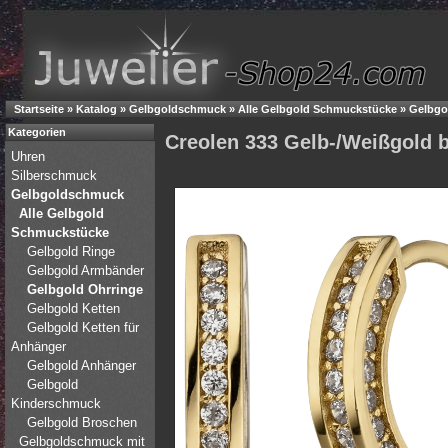
Startseite
»
Katalog
»
Gelbgoldschmuck
»
Alle Gelbgold Schmuckstücke
»
Gelbgo
Kategorien
Creolen 333 Gelb-/Weißgold b
Uhren
Silberschmuck
Gelbgoldschmuck
Alle Gelbgold
Schmuckstücke
Gelbgold Ringe
Gelbgold Armbänder
Gelbgold Ohrringe
Gelbgold Ketten
Gelbgold Ketten für
Anhänger
Gelbgold Anhänger
Gelbgold
Kinderschmuck
Gelbgold Broschen
Gelbgoldschmuck mit