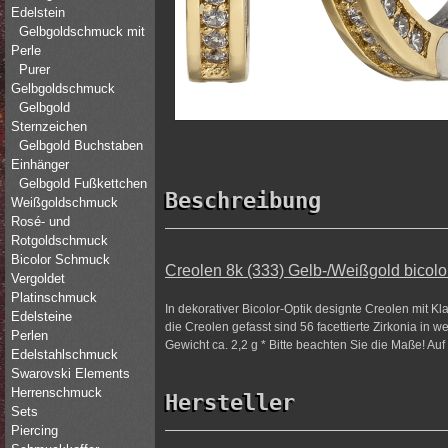
Edelstein
Gelbgoldschmuck mit
Perle
Purer
Gelbgoldschmuck
Gelbgold
Sternzeichen
Gelbgold Buchstaben
Einhänger
Gelbgold Fußkettchen
Beschreibung
Weißgoldschmuck
Rosé- und
Rotgoldschmuck
Bicolor Schmuck
Creolen 8k (333) Gelb-/Weißgold bicolor
Vergoldet
Platinschmuck
In dekorativer Bicolor-Optik designte Creolen mit 
Edelsteine
die Creolen gefasst sind 56 facettierte Zirkonia in
Perlen
Gewicht ca. 2,2 g * Bitte beachten Sie die Maße! Auf
Edelstahlschmuck
Swarovski Elements
Herrenschmuck
Hersteller
Sets
Piercing