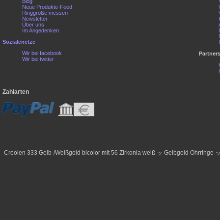
Blog
Neue Produkte-Feed
Ringgröße messen
Newsletter
Über uns
Im Angedenken
Sozialenetze
Wir bei facebook
Partner
Wir bei twitter
Zahlarten
Creolen 333 Gelb-/Weißgold bicolor mit 56 Zirkonia weiß ッ Gelbgold Ohrringe 