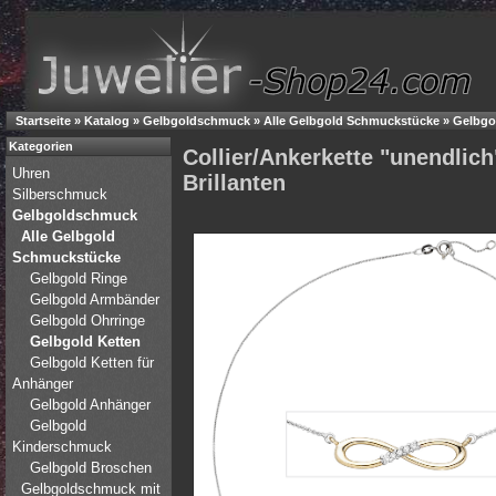
Startseite
»
Katalog
»
Gelbgoldschmuck
»
Alle Gelbgold Schmuckstücke
»
Gelbgo
Kategorien
Collier/Ankerkette "unendlic
Uhren
Brillanten
Silberschmuck
Gelbgoldschmuck
Alle Gelbgold
Schmuckstücke
Gelbgold Ringe
Gelbgold Armbänder
Gelbgold Ohrringe
Gelbgold Ketten
Gelbgold Ketten für
Anhänger
Gelbgold Anhänger
Gelbgold
Kinderschmuck
Gelbgold Broschen
Gelbgoldschmuck mit