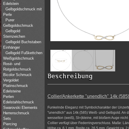
Edelstein
Gelbgoldschmuck mit
Perle
Purer
Gelbgoldschmuck
Gelbgold
Sternzeichen
Gelbgold Buchstaben
Einhänger
Gelbgold Fußkettchen
Weißgoldschmuck
Rosé- und
Rotgoldschmuck
Bicolor Schmuck
Beschreibung
Vergoldet
Platinschmuck
Edelsteine
Collier/Ankerkette "unendlich" 14k (585
Perlen
Edelstahlschmuck
Funkelnde Eleganz mit Symbolcharakter der Unzertren
Swarovski Elements
"unendlich" aus 14k (585) Weiß- und Gelbgold. An das
Herrenschmuck
wesselton (weiß), SI=(kleine, mit bloßem Auge nicht
Sets
Collier verfügt über Federringverschluss. Maße: Län
Piercing
Höhe ca. 6,1 mm, Breite ca. 26,5 mm, Gewicht ca. 2,