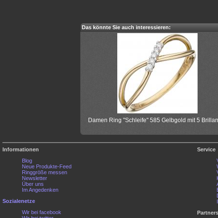
Das könnte Sie auch interessieren:
Damen Ring "Schleife" 585 Gelbgold mit 5 Brilla
Informationen
Service
Blog
Neue Produkte-Feed
Ringgröße messen
Newsletter
Über uns
Im Angedenken
Sozialenetze
Wir bei facebook
Partner
Wir bei twitter