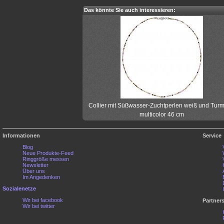
Das könnte Sie auch interessieren:
Collier mit Süßwasser-Zuchtperlen weiß und Turm
multicolor 46 cm
Informationen
Service
Blog
Neue Produkte-Feed
Ringgröße messen
Newsletter
Über uns
Im Angedenken
Sozialenetze
Wir bei facebook
Partner
Wir bei twitter