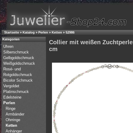
Startseite
»
Katalog
»
Perlen
»
Ketten
»
52986
Kategorien
Collier mit weißen Zuchtperle
Uhren
cm
Silberschmuck
Gelbgoldschmuck
Weißgoldschmuck
Rosé- und
Rotgoldschmuck
Bicolor Schmuck
Vergoldet
Platinschmuck
Edelsteine
Perlen
Ringe
Armbänder
Ohrringe
Ketten
Anhänger