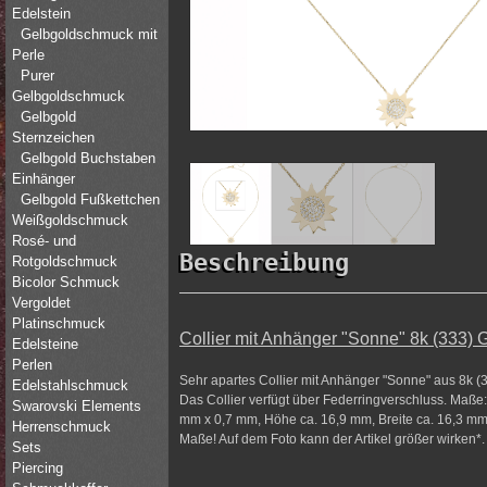
Edelstein
Gelbgoldschmuck mit
Perle
Purer
Gelbgoldschmuck
Gelbgold
Sternzeichen
Gelbgold Buchstaben
Einhänger
Gelbgold Fußkettchen
Weißgoldschmuck
Rosé- und
Beschreibung
Rotgoldschmuck
Bicolor Schmuck
Vergoldet
Platinschmuck
Collier mit Anhänger "Sonne" 8k (333) 
Edelsteine
Perlen
Sehr apartes Collier mit Anhänger "Sonne" aus 8k (33
Edelstahlschmuck
Das Collier verfügt über Federringverschluss. Maße:
Swarovski Elements
mm x 0,7 mm, Höhe ca. 16,9 mm, Breite ca. 16,3 mm, 
Herrenschmuck
Maße! Auf dem Foto kann der Artikel größer wirken*.
Sets
Piercing