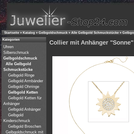
Startseite
»
Katalog
»
Gelbgoldschmuck
»
Alle Gelbgold Schmuckstücke
»
Gelbgo
Kategorien
Collier mit Anhänger "Sonne"
Uhren
Silberschmuck
Gelbgoldschmuck
Alle Gelbgold
Schmuckstücke
Gelbgold Ringe
Gelbgold Armbänder
Gelbgold Ohrringe
Gelbgold Ketten
Gelbgold Ketten für
Anhänger
Gelbgold Anhänger
Gelbgold
Kinderschmuck
Gelbgold Broschen
Gelbgoldschmuck mit