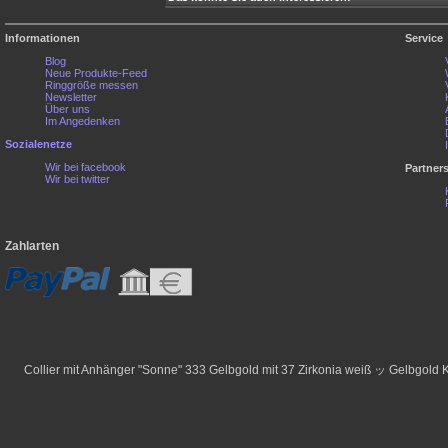
Informationen
Service
Blog
Neue Produkte-Feed
Ringgröße messen
Newsletter
Über uns
Im Angedenken
Sozialenetze
Wir bei facebook
Partner
Wir bei twitter
Zahlarten
Collier mit Anhänger "Sonne" 333 Gelbgold mit 37 Zirkonia weiß ッ Gelbgold