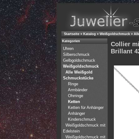
Startseite
»
Katalog
»
Weißgoldschmuck
»
Al
Kategorien
Collier m
Uhren
Brillant 
Silberschmuck
Gelbgoldschmuck
Weißgoldschmuck
Alle Weißgold
Schmuckstücke
Ringe
Armbänder
Ohrringe
Ketten
Ketten für Anhänger
Anhänger
Kinderschmuck
Weißgoldschmuck mit
Edelstein
Weißgoldschmuck mit