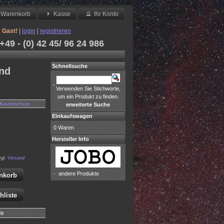
Warenkorb
Kasse
Ihr Konto
,
Gast!
|
login
|
registrieren
49 - (0) 42 45/ 96 24 986
Schnellsuche
und
Verwenden Sie Stichworte,
um ein Produkt zu finden.
Käuferschutz
erweiterte Suche
Einkaufswagen
0 Waren
Hersteller Info
zgl.
Versand
-
andere Produkte
nkorb
hliste
le