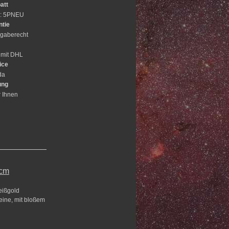
att
e: 5PNEU
ntie
gaberecht
 mit DHL
ice
da
ung
r Ihnen
 cm
eißgold
leine, mit bloßem