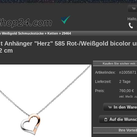
Hallo
+
le Weißgold Schmuckstücke
»
Ketten
»
29464
it Anhänger "Herz" 585 Rot-/Weißgold bicolor 
42 cm
Kaufen Sie sicher mit:
Artikelindex:
n1005871
Lieferzeit:
2 Tage
Preis:
760,00
€
inkl.
MwSt. z
In den Ware
Auf die Wunsc
Ihre Vortei