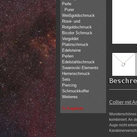
Perle
Purer
Weißgoldschmuck
Rosé- und
Rotgoldschmuck
Bicolor Schmuck
Vergoldet
Platinschmuck
Edelsteine
Perlen
Edelstahlschmuck
Swarovski Elements
Herrenschmuck
Sets
Beschre
Piercing
Schmuckkoffer
Weiteres
Collier mit 
% Angebote
Wunderschönes C
kombiniert. An d
Auge nicht erken
Karabinerverschl