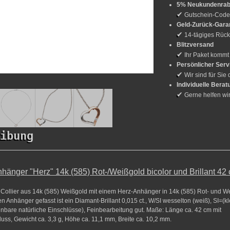
5% Neukundenrab
✔
Gutschein-Cod
Geld-Zurück-Gara
✔
14-tägiges Rück
Blitzversand
✔
Ihr Paket kommt
Persönlicher Serv
✔
Wir sind für Sie 
Individuelle Berat
✔
Gerne helfen wi
ibung
Anhänger "Herz" 14k (585) Rot-/Weißgold bicolor und Brillant 42
ollier aus 14k (585) Weißgold mit einem Herz-Anhänger in 14k (585) Rot- und W
en Anhänger gefasst ist ein Diamant-Brillant 0,015 ct., W/SI wesselton (weiß), SI=(k
nbare natürliche Einschlüsse), Feinbearbeitung gut. Maße: Länge ca. 42 cm mit
uss, Gewicht ca. 3,3 g, Höhe ca. 11,1 mm, Breite ca. 10,2 mm.