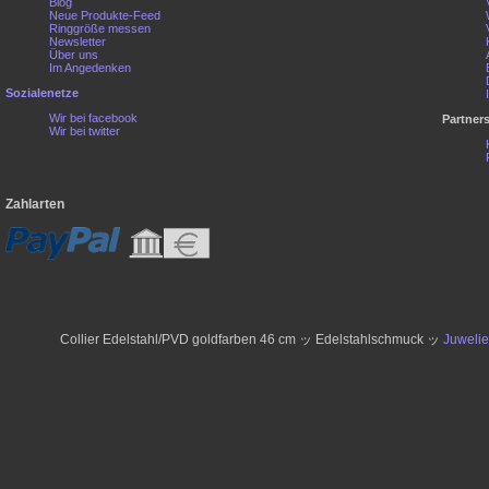
Blog
Neue Produkte-Feed
Ringgröße messen
Newsletter
Über uns
Im Angedenken
Sozialenetze
Wir bei facebook
Partner
Wir bei twitter
Zahlarten
Collier Edelstahl/PVD goldfarben 46 cm ッ Edelstahlschmuck ッ
Juweli