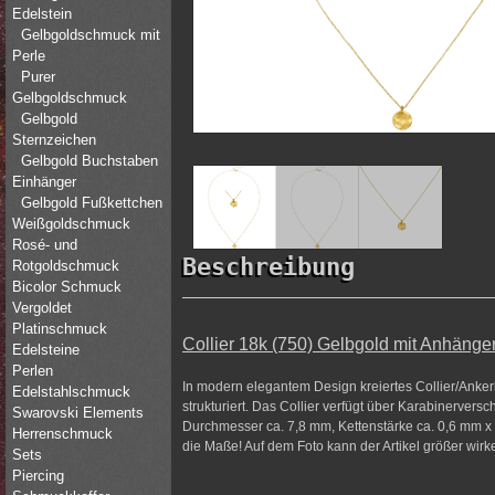
Edelstein
Gelbgoldschmuck mit
Perle
Purer
Gelbgoldschmuck
Gelbgold
Sternzeichen
Gelbgold Buchstaben
Einhänger
Gelbgold Fußkettchen
Weißgoldschmuck
Rosé- und
Beschreibung
Rotgoldschmuck
Bicolor Schmuck
Vergoldet
Platinschmuck
Collier 18k (750) Gelbgold mit Anhänger 
Edelsteine
Perlen
In modern elegantem Design kreiertes Collier/Anker
Edelstahlschmuck
strukturiert. Das Collier verfügt über Karabinervers
Swarovski Elements
Durchmesser ca. 7,8 mm, Kettenstärke ca. 0,6 mm x 0
Herrenschmuck
die Maße! Auf dem Foto kann der Artikel größer wirk
Sets
Piercing