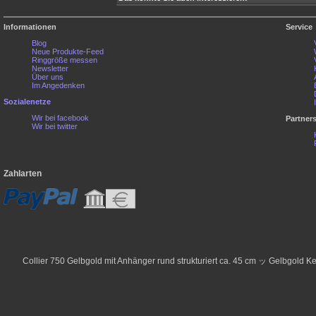
Informationen
Service
Blog
Neue Produkte-Feed
Ringgröße messen
Newsletter
Über uns
Im Angedenken
Sozialenetze
Wir bei facebook
Partner
Wir bei twitter
Zahlarten
Collier 750 Gelbgold mit Anhänger rund strukturiert ca. 45 cm ッ Gelbgold K