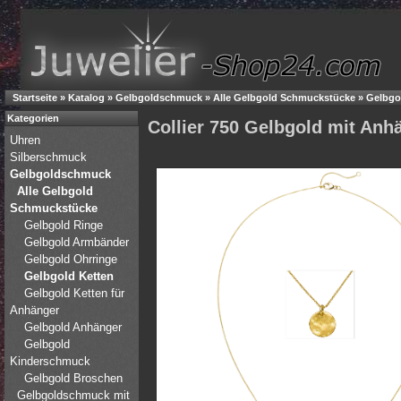
Startseite
»
Katalog
»
Gelbgoldschmuck
»
Alle Gelbgold Schmuckstücke
»
Gelbgo
Kategorien
Collier 750 Gelbgold mit Anhä
Uhren
Silberschmuck
Gelbgoldschmuck
Alle Gelbgold
Schmuckstücke
Gelbgold Ringe
Gelbgold Armbänder
Gelbgold Ohrringe
Gelbgold Ketten
Gelbgold Ketten für
Anhänger
Gelbgold Anhänger
Gelbgold
Kinderschmuck
Gelbgold Broschen
Gelbgoldschmuck mit