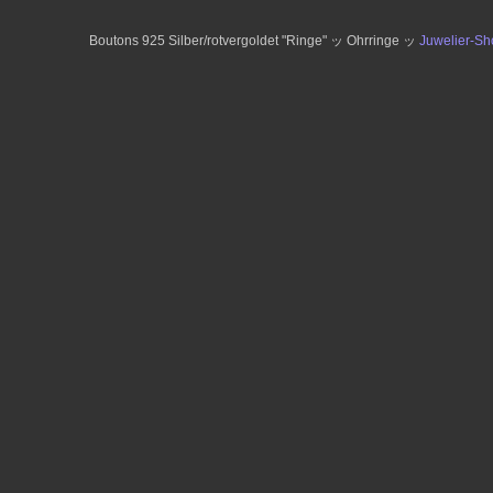
Boutons 925 Silber/rotvergoldet "Ringe" ッ Ohrringe ッ
Juwelier-S