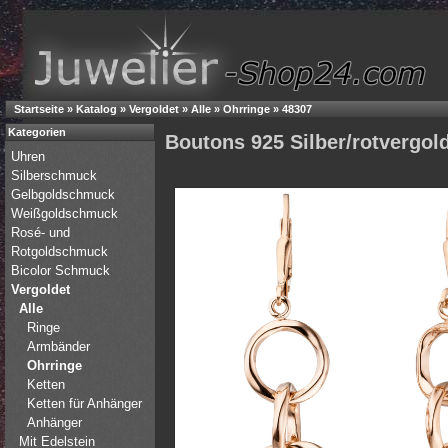
Startseite
»
Katalog
»
Vergoldet
»
Alle
»
Ohrringe
»
48307
Kategorien
Boutons 925 Silber/rotvergol
Uhren
Silberschmuck
Gelbgoldschmuck
Weißgoldschmuck
Rosé- und
Rotgoldschmuck
Bicolor Schmuck
Vergoldet
Alle
Ringe
Armbänder
Ohrringe
Ketten
Ketten für Anhänger
Anhänger
Mit Edelstein