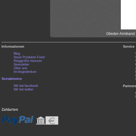
Glieder-Armband 9
Informationen
Service
Blog
Neue Produkte-Feed
Ringgröße messen
Newsletter
Über uns
Im Angedenken
Sozialenetze
Wir bei facebook
Partner
Wir bei twitter
Zahlarten