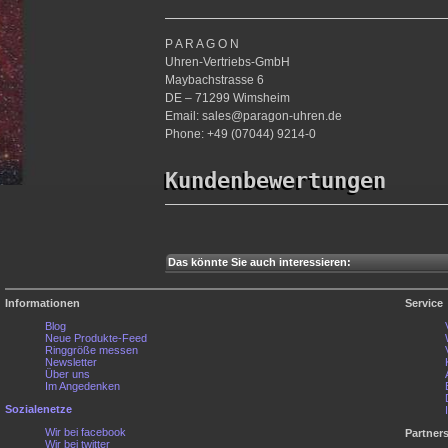
P A R A G O N
Uhren-Vertriebs-GmbH
Maybachstrasse 6
DE – 71299 Wimsheim
Email: sales@paragon-uhren.de
Phone: +49 (07044) 9214-0
Kundenbewertungen
Das könnte Sie auch interessieren:
Informationen
Service
Blog
Neue Produkte-Feed
Ringgröße messen
Newsletter
Über uns
Im Angedenken
Sozialenetze
Wir bei facebook
Partner
Wir bei twitter