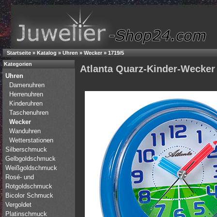
Startseite
»
Katalog
»
Uhren
»
Wecker
»
1719/5
Kategorien
Atlanta Quarz-Kinder-Wecker
Uhren
Damenuhren
Herrenuhren
Kinderuhren
Taschenuhren
Wecker
Wanduhren
Wetterstationen
Silberschmuck
Gelbgoldschmuck
Weißgoldschmuck
Rosé- und
Rotgoldschmuck
Bicolor Schmuck
Vergoldet
Platinschmuck