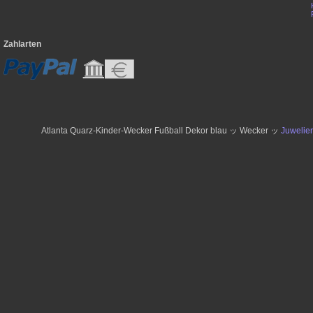
Zahlarten
Atlanta Quarz-Kinder-Wecker Fußball Dekor blau ッ Wecker ッ
Juwelie