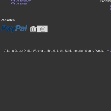
Wir bei facebook
Partner
Wir bei twitter
Zahlarten
Atlanta Quarz Digital Wecker anthrazit, Licht, Schlummerfunktion ッ Wecker ッ