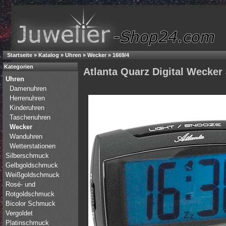
Startseite
»
Katalog
»
Uhren
»
Wecker
»
1669/4
Kategorien
Atlanta Quarz Digital Wecker
Uhren
Damenuhren
Herrenuhren
Kinderuhren
Taschenuhren
Wecker
Wanduhren
Wetterstationen
Silberschmuck
Gelbgoldschmuck
Weißgoldschmuck
Rosé- und
Rotgoldschmuck
Bicolor Schmuck
Vergoldet
Platinschmuck