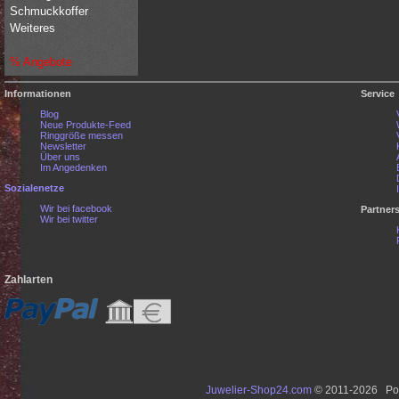
Schmuckkoffer
Weiteres
% Angebote
Informationen
Service
Blog
Neue Produkte-Feed
Ringgröße messen
Newsletter
Über uns
Im Angedenken
Sozialenetze
Wir bei facebook
Partner
Wir bei twitter
Zahlarten
Juwelier-Shop24.com
© 2011-2026 Po