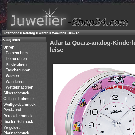
Startseite
»
Katalog
»
Uhren
»
Wecker
»
1982/17
Kategorien
Atlanta Quarz-analog-Kinderl
Uhren
leise
Damenuhren
Herrenuhren
Kinderuhren
Taschenuhren
Wecker
Wanduhren
Wetterstationen
Silberschmuck
Gelbgoldschmuck
Weißgoldschmuck
Rosé- und
Rotgoldschmuck
Bicolor Schmuck
Vergoldet
Platinschmuck