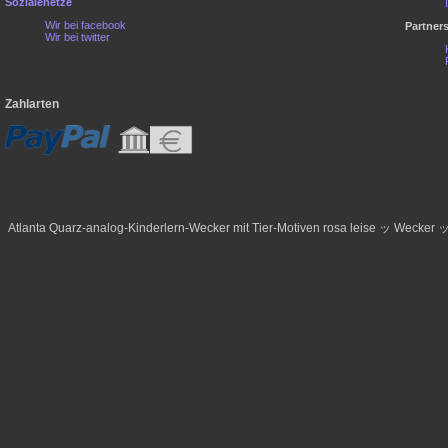
Sozialenetze
Wir bei facebook
Partner
Wir bei twitter
Zahlarten
Atlanta Quarz-analog-Kinderlern-Wecker mit Tier-Motiven rosa leise ッ Wecker 