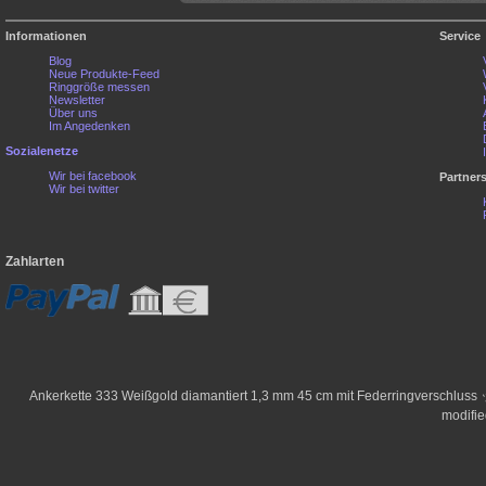
Informationen
Service
Blog
Neue Produkte-Feed
Ringgröße messen
Newsletter
Über uns
Im Angedenken
Sozialenetze
Wir bei facebook
Partner
Wir bei twitter
Zahlarten
Ankerkette 333 Weißgold diamantiert 1,3 mm 45 cm mit Federringverschluss
modifi