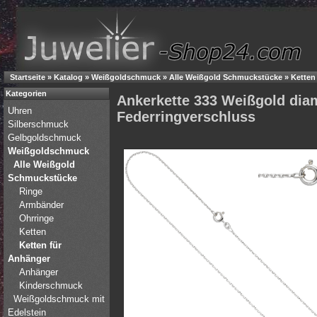
Startseite
»
Katalog
»
Weißgoldschmuck
»
Alle Weißgold Schmuckstücke
»
Ketten
Kategorien
Ankerkette 333 Weißgold dia
Uhren
Federringverschluss
Silberschmuck
Gelbgoldschmuck
Weißgoldschmuck
Alle Weißgold
Schmuckstücke
Ringe
Armbänder
Ohrringe
Ketten
Ketten für
Anhänger
Anhänger
Kinderschmuck
Weißgoldschmuck mit
Edelstein