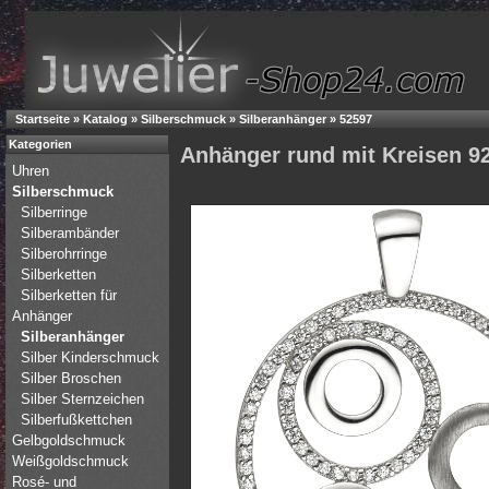
Startseite
»
Katalog
»
Silberschmuck
»
Silberanhänger
»
52597
Kategorien
Anhänger rund mit Kreisen 92
Uhren
Silberschmuck
Silberringe
Silberambänder
Silberohrringe
Silberketten
Silberketten für
Anhänger
Silberanhänger
Silber Kinderschmuck
Silber Broschen
Silber Sternzeichen
Silberfußkettchen
Gelbgoldschmuck
Weißgoldschmuck
Rosé- und