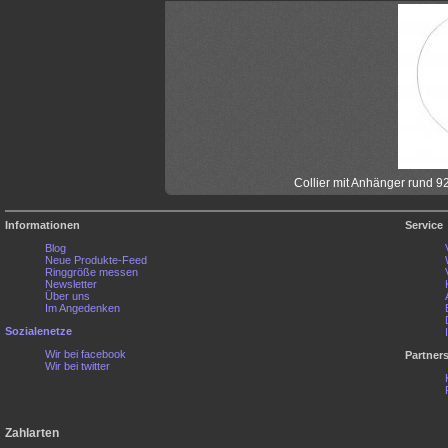
Collier mit Anhänger rund 92
Informationen
Service
Blog
Neue Produkte-Feed
Ringgröße messen
Newsletter
Über uns
Im Angedenken
Sozialenetze
Wir bei facebook
Partner
Wir bei twitter
Zahlarten