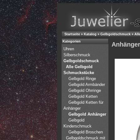
Startseite
»
Katalog
»
Gelbgoldschmuck
»
All
Kategorien
Anhänger 
Uhren
Silberschmuck
Gelbgoldschmuck
Alle Gelbgold
Schmuckstücke
Gelbgold Ringe
Gelbgold Armbänder
Gelbgold Ohrringe
Gelbgold Ketten
Gelbgold Ketten für
Anhänger
Gelbgold Anhänger
Gelbgold
Kinderschmuck
Gelbgold Broschen
Gelbgoldschmuck mit