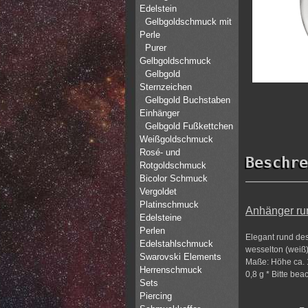
Edelstein
Gelbgoldschmuck mit
Perle
Purer
Gelbgoldschmuck
Gelbgold
Sternzeichen
Gelbgold Buchstaben
Einhänger
Gelbgold Fußkettchen
Weißgoldschmuck
Rosé- und
Beschre
Rotgoldschmuck
Bicolor Schmuck
Vergoldet
Platinschmuck
Anhänger run
Edelsteine
Perlen
Elegant rund des
Edelstahlschmuck
wesselton (weiß)
Swarovski Elements
Maße: Höhe ca. 1
Herrenschmuck
0,8 g * Bitte bea
Sets
Piercing