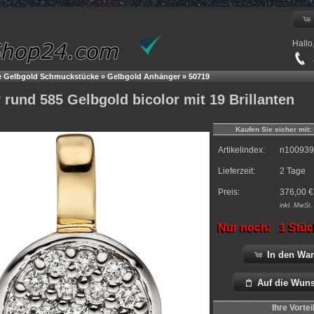
Hallo
+
e Gelbgold Schmuckstücke
»
Gelbgold Anhänger
»
50719
rund 585 Gelbgold bicolor mit 19 Brillanten
Kaufen Sie sicher mit:
Artikelindex:
n100939
Lieferzeit:
2 Tage
Preis:
376,00
€
inkl.
MwSt. 
Nur noch:
1 Stüc
In den Wa
Auf die Wuns
Ihre Vortei