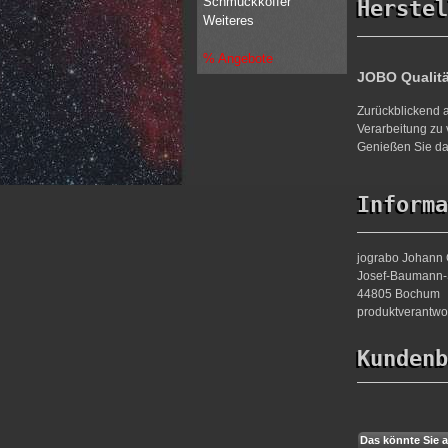
Schmuckkoffer
Herstel
Weiteres
% Angebote
JOBO Qualit
Zurückblickend a
Verarbeitung zu 
Genießen Sie da
Informa
jograbo Johann 
Josef-Baumann-S
44805 Bochum
produktverantw
Kundenb
Das könnte Sie a