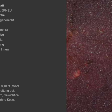
att
e: 5PNEU
ntie
gaberecht
 mit DHL
ice
da
ung
r Ihnen
 0,10 ct., W/P1
eitung gut.
m, Gewicht ca.
 ohne Kette.