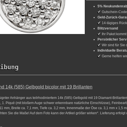
5% Neukundenrab
✔
Gutschein-Cod
Geld-Zurück-Gara
✔
14-tägiges Rück
Blitzversand
✔
Ihr Paket kommt
Persönlicher Serv
✔
Wir sind für Sie 
Individuelle Berat
✔
Gerne helfen wi
ibung
d 14k (585) Gelbgold bicolor mit 19 Brillanten
ignter Anhänger aus teilrhodiniertem 14k (585) Gelbgold mit 19 Diamant-Brillanten
, 1. Piqué (mit bloßem Auge schwer erkennbare natürliche Einschlüsse), Feinbearb
1 mm, Breite ca. 7,1 mm, Tiefe ca. 3,2 mm, Innenmaße der Öse ca. 3,1 mm x 1,5 m
chten Sie die Maße! Auf dem Foto kann der Artikel größer wirken*. Lieferung erfolgt