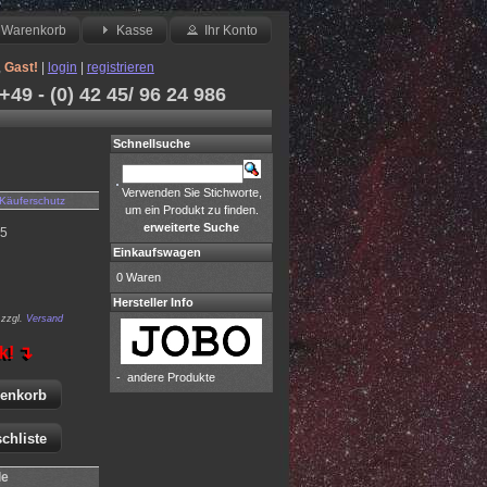
Warenkorb
Kasse
Ihr Konto
,
Gast!
|
login
|
registrieren
49 - (0) 42 45/ 96 24 986
Schnellsuche
Verwenden Sie Stichworte,
Käuferschutz
um ein Produkt zu finden.
erweiterte Suche
5
Einkaufswagen
0 Waren
Hersteller Info
zzgl.
Versand
k! ↴
-
andere Produkte
renkorb
chliste
le