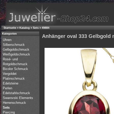
Startseite
»
Katalog
»
Sets
»
49884
Kategorien
Anhänger oval 333 Gelbgold m
Uhren
Silberschmuck
Gelbgoldschmuck
Weißgoldschmuck
Rosé- und
Rotgoldschmuck
Bicolor Schmuck
Vergoldet
Platinschmuck
Edelsteine
Perlen
Edelstahlschmuck
Swarovski Elements
Herrenschmuck
Sets
Piercing