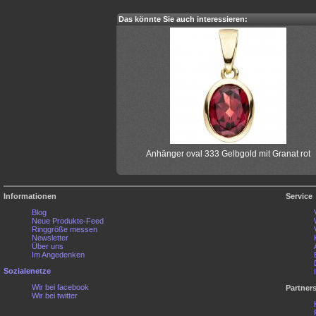
Das könnte Sie auch interessieren:
Anhänger oval 333 Gelbgold mit Granat rot
Informationen
Service
Blog
Neue Produkte-Feed
Ringgröße messen
Newsletter
Über uns
Im Angedenken
Sozialenetze
Wir bei facebook
Partner
Wir bei twitter