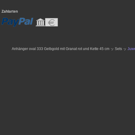
Zahlarten
Anhänger oval 333 Gelbgold mit Granat rot und Kette 45 cm ッ Sets ッ
Juwe