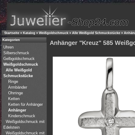
Startseite
»
Katalog
»
Weißgoldschmuck
»
Alle Weißgold Schmuckstücke
»
Anhän
Kategorien
Anhänger "Kreuz" 585 Weißgol
Uhren
Silberschmuck
Gelbgoldschmuck
Weißgoldschmuck
Alle Weißgold
Schmuckstücke
Ringe
Armbänder
Ohrringe
Ketten
Ketten für Anhänger
Anhänger
Kinderschmuck
Weißgoldschmuck mit
Edelstein
Weißgoldschmuck mit