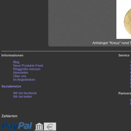
Anhänger "Kreuz" rund 5
Informationen
Service
Blog
Neue Produkte-Feed
Ringgröße messen
Newsletter
Über uns
Im Angedenken
Sozialenetze
Wir bei facebook
Partner
Wir bei twitter
Zahlarten