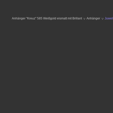
Anhänger "Kreuz" 585 Weißgold eismatt mit Brillant ッ Anhänger ッ
Juwel