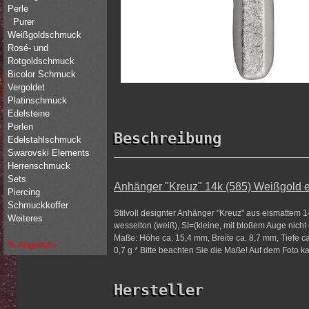
Perle
Purer
Weißgoldschmuck
Rosé- und
Rotgoldschmuck
Bicolor Schmuck
Vergoldet
Platinschmuck
Edelsteine
Perlen
Beschreibung
Edelstahlschmuck
Swarovski Elements
Herrenschmuck
Sets
Anhänger "Kreuz" 14k (585) Weißgold eis
Piercing
Schmuckkoffer
Stilvoll designter Anhänger "Kreuz" aus eismattem 1
Weiteres
wesselton (weiß), SI=(kleine, mit bloßem Auge nicht
Maße: Höhe ca. 15,4 mm, Breite ca. 8,7 mm, Tiefe c
% Angebote
0,7 g * Bitte beachten Sie die Maße! Auf dem Foto kan
Hersteller