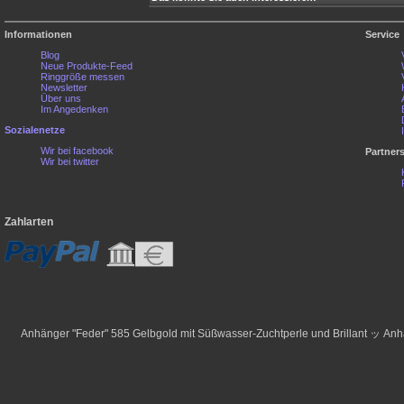
Informationen
Service
Blog
Neue Produkte-Feed
Ringgröße messen
Newsletter
Über uns
Im Angedenken
Sozialenetze
Wir bei facebook
Partner
Wir bei twitter
Zahlarten
Anhänger "Feder" 585 Gelbgold mit Süßwasser-Zuchtperle und Brillant ッ A