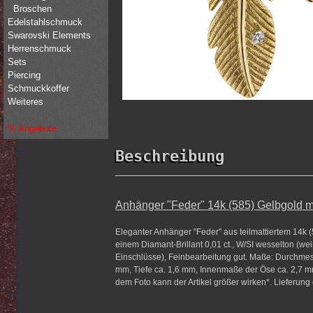
Broschen
Edelstahlschmuck
Swarovski Elements
Herrenschmuck
Sets
Piercing
Schmuckkoffer
Weiteres
% Angebote
Beschreibung
Anhänger "Feder" 14k (585) Gelbgold m
Eleganter Anhänger "Feder" aus teilmattiertem 14k
einem Diamant-Brillant 0,01 ct., W/SI wesselton (wei
Einschlüsse), Feinbearbeitung gut. Maße: Durchmess
mm, Tiefe ca. 1,6 mm, Innenmaße der Öse ca. 2,7 mm
dem Foto kann der Artikel größer wirken*. Lieferung 