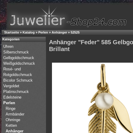
Startseite
»
Katalog
»
Perlen
»
Anhänger
»
52525
Kategorien
Anhänger "Feder" 585 Gelbgo
Uhren
Brillant
Silberschmuck
Gelbgoldschmuck
Weißgoldschmuck
Rosé- und
Rotgoldschmuck
Bicolor Schmuck
Vergoldet
Platinschmuck
Edelsteine
Perlen
Ringe
Armbänder
Ohrringe
Ketten
Anhänger