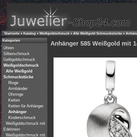
Startseite
»
Katalog
»
Weißgoldschmuck
»
Alle Weißgold Schmuckstücke
»
Anhän
Kategorien
Anhänger 585 Weißgold mit 1
Uhren
Silberschmuck
Gelbgoldschmuck
Weißgoldschmuck
Alle Weißgold
Schmuckstücke
Ringe
Armbänder
Ohrringe
Ketten
Ketten für Anhänger
Anhänger
Kinderschmuck
Weißgoldschmuck mit
Edelstein
Weißgoldschmuck mit