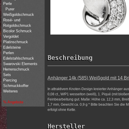
Perle
Purer
Weißgoldschmuck
Rosé- und
Rotgoldschmuck
Bicolor Schmuck
Vergoldet
Platinschmuck
Edelsteine
Perlen
Beschreibung
Edelstahlschmuck
Swarovski Elements
Herrenschmuck
Sets
Anhänger 14k (585) Weißgold mit 14 Br
Piercing
Schmuckkoffer
In attraktivem Knoten-Design kreierter Anhänger aus
Weiteres
0,08 ct., W/P1 wesselton (weiß), 1. Piqué (mit bloß
Feinbearbeitung gut. Maße: Höhe ca. 12,3 mm, Breit
% Angebote
1,7 mm, Gewicht ca. 0,9 g * Bitte beachten Sie die M
erfolgt ohne Kette.
Hersteller