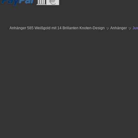
Anhänger 585 Weißgold mit 14 Brillanten Knoten-Design ッ Anhänger ッ
Ju