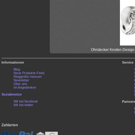
Ohrstecker Knoten-Design 5
Informationen
Service
Blog
Neue Produkte-Feed
Ringgröße messen
Newsletter
Über uns
Im Angedenken
Sozialenetze
Wir bei facebook
Partner
Wir bei twitter
Zahlarten