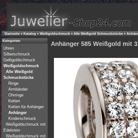
Startseite
»
Katalog
»
Weißgoldschmuck
»
Alle Weißgold Schmuckstücke
»
Anhän
Kategorien
Anhänger 585 Weißgold mit 32
Uhren
Silberschmuck
Gelbgoldschmuck
Weißgoldschmuck
Alle Weißgold
Schmuckstücke
Ringe
Armbänder
Ohrringe
Ketten
Ketten für Anhänger
Anhänger
Kinderschmuck
Weißgoldschmuck mit
Edelstein
Weißgoldschmuck mit