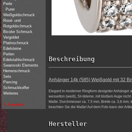
Perle
Purer
Weißgoldschmuck
Rosé- und
Rotgoldschmuck
Bicolor Schmuck
Vergoldet
Platinschmuck
Edelsteine
Perlen
Beschreibung
Edelstahlschmuck
Swarovski Elements
Herrenschmuck
Sets
Anhänger 14k (585) Weißgold mit 32 Bril
Piercing
Schmuckkoffer
Elegant in moderner Ringform designter Anhänger au
Weiteres
wesselton (weiß), SI=(kleine, mit bloßem Auge nicht
Maße: Durchmesser ca. 7,5 mm, Breite ca. 3,6 mm, I
% Angebote
beachten Sie die Maße! Auf dem Foto kann der Artikel
Hersteller