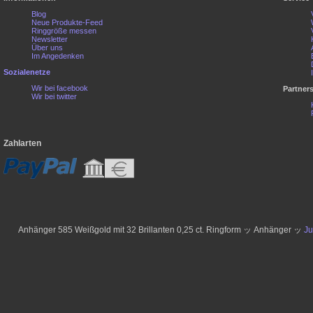
Blog
Neue Produkte-Feed
Ringgröße messen
Newsletter
Über uns
Im Angedenken
Sozialenetze
Wir bei facebook
Partner
Wir bei twitter
Zahlarten
Anhänger 585 Weißgold mit 32 Brillanten 0,25 ct. Ringform ッ Anhänger ッ
Ju