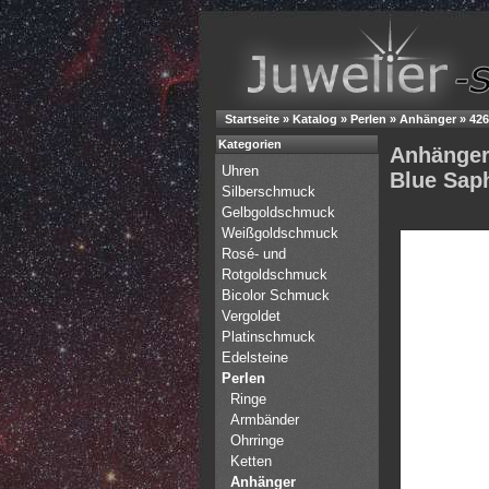
Startseite
»
Katalog
»
Perlen
»
Anhänger
»
426
Kategorien
Anhänger
Uhren
Blue Saph
Silberschmuck
Gelbgoldschmuck
Weißgoldschmuck
Rosé- und
Rotgoldschmuck
Bicolor Schmuck
Vergoldet
Platinschmuck
Edelsteine
Perlen
Ringe
Armbänder
Ohrringe
Ketten
Anhänger