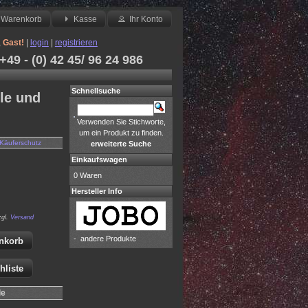
Warenkorb
Kasse
Ihr Konto
,
Gast!
|
login
|
registrieren
49 - (0) 42 45/ 96 24 986
Schnellsuche
le und
Verwenden Sie Stichworte,
um ein Produkt zu finden.
Käuferschutz
erweiterte Suche
Einkaufswagen
0 Waren
Hersteller Info
zgl.
Versand
-
andere Produkte
nkorb
hliste
le