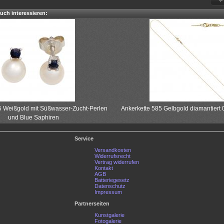
uch interessieren:
5 Weißgold mit Süßwasser-Zucht-Perlen
Ankerkette 585 Gelbgold diamantiert
und Blue Saphiren
Service
Versandkosten
Widerrufsrecht
Vertrag widerrufen
Kontakt
AGB
Batteriegesetz
Datenschutz
Impressum
Partnerseiten
Kunstgalerie
Fotogalerie