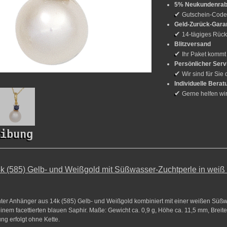
5% Neukundenrab
✔
Gutschein-Cod
Geld-Zurück-Gara
✔
14-tägiges Rück
Blitzversand
✔
Ihr Paket kommt
Persönlicher Serv
✔
Wir sind für Sie 
Individuelle Berat
✔
Gerne helfen wi
ibung
k (585) Gelb- und Weißgold mit Süßwasser-Zuchtperle in weiß
nter Anhänger aus 14k (585) Gelb- und Weißgold kombiniert mit einer weißen Süß
inem facettierten blauen Saphir. Maße: Gewicht ca. 0,9 g, Höhe ca. 11,5 mm, Breite
ung erfolgt ohne Kette.