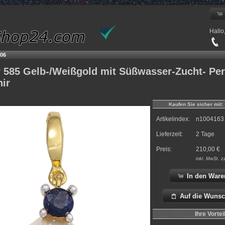
Hallo
+
06
 585 Gelb-/Weißgold mit Süßwasser-Zucht- Per
ir
Kaufen Sie sicher mit:
Artikelindex:
n1004163
Lieferzeit:
2 Tage
Preis:
210,00
€
inkl.
MwSt. z
In den Ware
Auf die Wunsc
Ihre Vortei