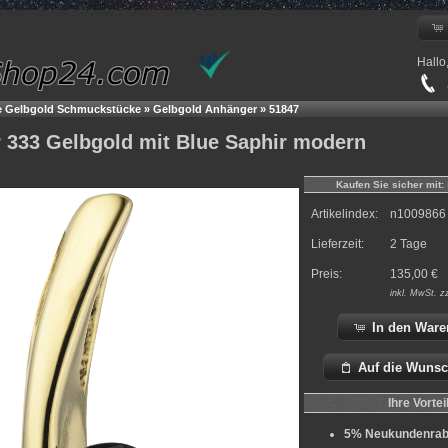
Hallo
+
e Gelbgold Schmuckstücke
»
Gelbgold Anhänger
»
51847
 333 Gelbgold mit Blue Saphir modern
Kaufen Sie sicher mit:
Artikelindex:
n1009866
Lieferzeit:
2 Tage
Preis:
135,00
€
inkl.
MwSt. z
In den Ware
Auf die Wunsc
Ihre Vortei
5% Neukundenrab