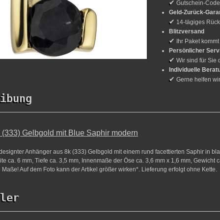
✔
Gutschein-Cod
Geld-Zurück-Gara
✔
14-tägiges Rück
Blitzversand
✔
Ihr Paket kommt
Persönlicher Serv
✔
Wir sind für Sie 
Individuelle Berat
✔
Gerne helfen wi
ibung
 (333) Gelbgold mit Blue Saphir modern
esignter Anhänger aus 8k (333) Gelbgold mit einem rund facettierten Saphir in b
ite ca. 6 mm, Tiefe ca. 3,5 mm, Innenmaße der Öse ca. 3,6 mm x 1,6 mm, Gewicht ca.
 Maße! Auf dem Foto kann der Artikel größer wirken*. Lieferung erfolgt ohne Kette.
ler