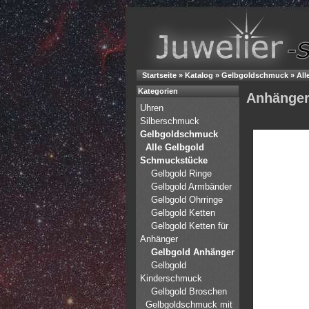
Startseite
»
Katalog
»
Gelbgoldschmuck
»
All
Kategorien
Anhänger
Uhren
Silberschmuck
Gelbgoldschmuck
Alle Gelbgold
Schmuckstücke
Gelbgold Ringe
Gelbgold Armbänder
Gelbgold Ohrringe
Gelbgold Ketten
Gelbgold Ketten für
Anhänger
Gelbgold Anhänger
Gelbgold
Kinderschmuck
Gelbgold Broschen
Gelbgoldschmuck mit