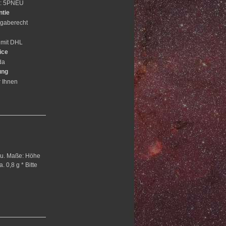
e: 5PNEU
ntie
gaberecht
 mit DHL
ice
da
ung
r Ihnen
lau. Maße: Höhe
 0,8 g * Bitte