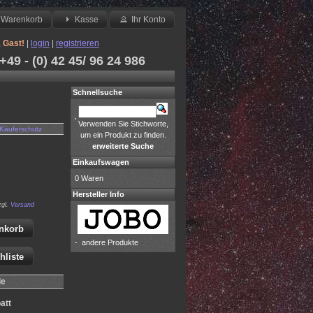
Warenkorb
Kasse
Ihr Konto
,
Gast!
|
login
|
registrieren
49 - (0) 42 45/ 96 24 986
Schnellsuche
Verwenden Sie Stichworte,
Käuferschutz
um ein Produkt zu finden.
erweiterte Suche
Einkaufswagen
0 Waren
Hersteller Info
zgl.
Versand
nkorb
-
andere Produkte
hliste
le
att