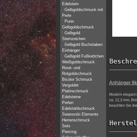
Edelstein
Gelbgoldschmuck mit
Perle
Purer
Gelbgoldschmuck
Gelbgold
Sternzeichen
Gelbgold Buchstaben
Einhänger
Gelbgold Fußkettchen
Beschre
Weißgoldschmuck
Rosé- und
Rotgoldschmuck
Bicolor Schmuck
Anhänger 8k
Vergoldet
Platinschmuck
Modern elegant d
Edelsteine
ca. 12,3 mm, Bre
Perlen
beachten Sie die
Edelstahlschmuck
Swarovski Elements
Herrenschmuck
Herstel
Sets
Piercing