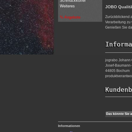
Schmuckkoffer
Weiteres
JOBO Qualit
Zurückblickend a
% Angebote
Verarbeitung zu 
Genießen Sie da
Informa
jograbo Johann 
Josef-Baumann-S
44805 Bochum
produktverantw
Kundenb
Das könnte Sie a
Informationen