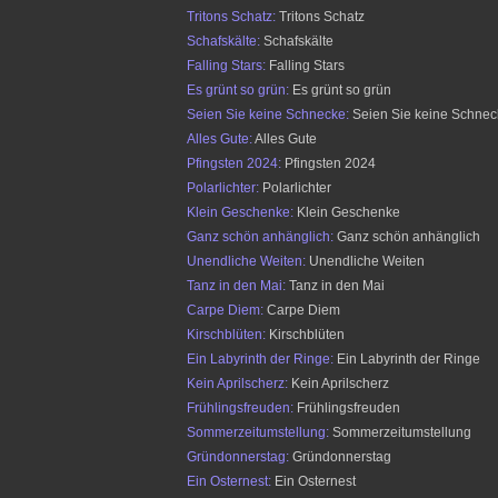
Tritons Schatz:
Tritons Schatz
Schafskälte:
Schafskälte
Falling Stars:
Falling Stars
Es grünt so grün:
Es grünt so grün
Seien Sie keine Schnecke:
Seien Sie keine Schnec
Alles Gute:
Alles Gute
Pfingsten 2024:
Pfingsten 2024
Polarlichter:
Polarlichter
Klein Geschenke:
Klein Geschenke
Ganz schön anhänglich:
Ganz schön anhänglich
Unendliche Weiten:
Unendliche Weiten
Tanz in den Mai:
Tanz in den Mai
Carpe Diem:
Carpe Diem
Kirschblüten:
Kirschblüten
Ein Labyrinth der Ringe:
Ein Labyrinth der Ringe
Kein Aprilscherz:
Kein Aprilscherz
Frühlingsfreuden:
Frühlingsfreuden
Sommerzeitumstellung:
Sommerzeitumstellung
Gründonnerstag:
Gründonnerstag
Ein Osternest:
Ein Osternest