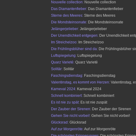
Nouvelle collection:
Nouvelle collection
Das Diamantenfieber:
Das Diamantenfieber
Sterne des Meeres:
Sterne des Meeres
Die Mondsteinsonate:
Die Mondsteinsonate
Jelängerjelieber:
Jelängerjelieber
Der Unendlichkeit entgegen:
Der Unendlichkeit en
Im Streichelzoo:
Im Streichelzoo
Die Frühlingsblüher sind da:
Die Frühlingsblüher si
Luftspiegelung:
Luftspiegelung
Quarz Varieté:
Quarz Varieté
Solitär:
Solitär
Faschingsdienstag:
Faschingsdienstag
Valentinstag, es kommt von Herzen:
Valentinstag, 
Karneval 2024:
Karneval 2024
Schnell kombiniert:
Schnell kombiniert
Es ist nie zu spät:
Es ist nie zuspät
Der Zauber der Sirenen:
Der Zauber der Sirenen
Gehen Sie nicht vorbei!:
Gehen Sie nicht vorbei!
Glücksrad:
Glücksrad
Auf zur Morgenröte:
Auf zur Morgenröte
Die schönsten Erinnerungen:
Die schönsten Erinn