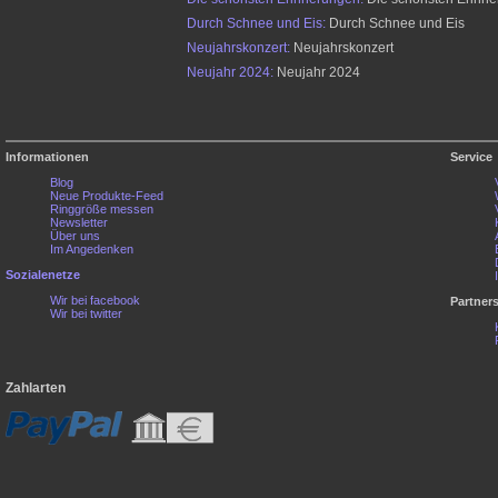
Durch Schnee und Eis:
Durch Schnee und Eis
Neujahrskonzert:
Neujahrskonzert
Neujahr 2024:
Neujahr 2024
Informationen
Service
Blog
Neue Produkte-Feed
Ringgröße messen
Newsletter
Über uns
Im Angedenken
Sozialenetze
Wir bei facebook
Partner
Wir bei twitter
Zahlarten