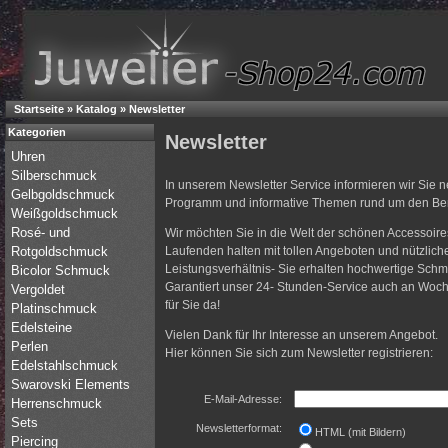
Startseite
»
Katalog
»
Newsletter
Kategorien
Newsletter
Uhren
Silberschmuck
In unserem Newsletter Service informieren wir Sie 
Gelbgoldschmuck
Programm und informative Themen rund um den Be
Weißgoldschmuck
Rosé- und
Wir möchten Sie in die Welt der schönen Accessoire
Rotgoldschmuck
Laufenden halten mit tollen Angeboten und nützliche
Leistungsverhältnis- Sie erhalten hochwertige Schm
Bicolor Schmuck
Garantiert unser 24- Stunden-Service auch an Woch
Vergoldet
für Sie da!
Platinschmuck
Edelsteine
Vielen Dank für Ihr Interesse an unserem Angebot.
Perlen
Hier können Sie sich zum Newsletter registrieren:
Edelstahlschmuck
Swarovski Elements
E-Mail-Adresse:
Herrenschmuck
Sets
Newsletterformat:
HTML (mit Bildern)
Piercing