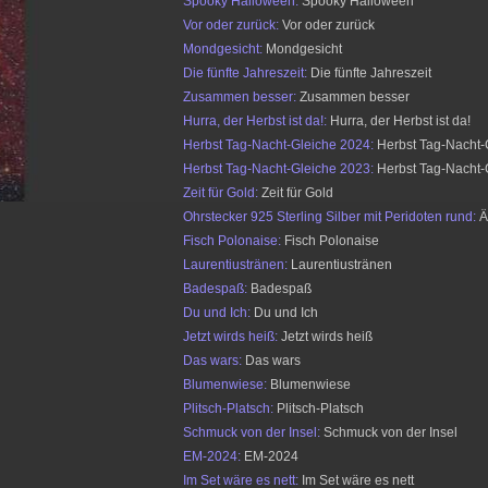
Spooky Halloween:
Spooky Halloween
Vor oder zurück:
Vor oder zurück
Mondgesicht:
Mondgesicht
Die fünfte Jahreszeit:
Die fünfte Jahreszeit
Zusammen besser:
Zusammen besser
Hurra, der Herbst ist da!:
Hurra, der Herbst ist da!
Herbst Tag-Nacht-Gleiche 2024:
Herbst Tag-Nacht-
Herbst Tag-Nacht-Gleiche 2023:
Herbst Tag-Nacht-
Zeit für Gold:
Zeit für Gold
Ohrstecker 925 Sterling Silber mit Peridoten rund:
Ä
Fisch Polonaise:
Fisch Polonaise
Laurentiustränen:
Laurentiustränen
Badespaß:
Badespaß
Du und Ich:
Du und Ich
Jetzt wirds heiß:
Jetzt wirds heiß
Das wars:
Das wars
Blumenwiese:
Blumenwiese
Plitsch-Platsch:
Plitsch-Platsch
Schmuck von der Insel:
Schmuck von der Insel
EM-2024:
EM-2024
Im Set wäre es nett:
Im Set wäre es nett