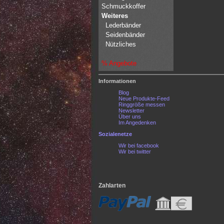
Schmuckkoffer
Weiteres
Lederbänder
Seidenbänder
Nützliches
% Angebote
Informationen
Blog
Neue Produkte-Feed
Ringgröße messen
Newsletter
Über uns
Im Angedenken
Sozialenetze
Wir bei facebook
Wir bei twitter
Zahlarten