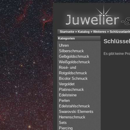
Startseite
»
Katalog
»
Weiteres
»
Schlüsselan
Kategorien
Schlüsse
Uhren
Silberschmuck
Es gibt keine Pr
Gelbgoldschmuck
Weißgoldschmuck
Rosé- und
Rotgoldschmuck
Bicolor Schmuck
Vergoldet
Platinschmuck
Edelsteine
Perlen
Edelstahlschmuck
Swarovski Elements
Herrenschmuck
Sets
Piercing