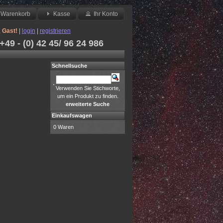
Warenkorb
Kasse
Ihr Konto
,
Gast!
|
login
|
registrieren
49 - (0) 42 45/ 96 24 986
Schnellsuche
Verwenden Sie Stichworte,
um ein Produkt zu finden.
erweiterte Suche
Einkaufswagen
0 Waren