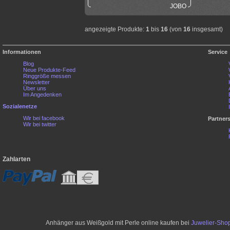
JOBO
angezeigte Produkte:
1
bis
16
(von
16
insgesamt)
Informationen
Service
Blog
Neue Produkte-Feed
Ringgröße messen
Newsletter
Über uns
Im Angedenken
Sozialenetze
Wir bei facebook
Partner
Wir bei twitter
Zahlarten
Anhänger aus Weißgold mit Perle online kaufen bei
Juwelier-Sho