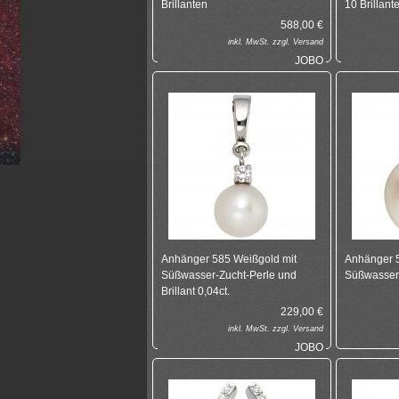
Brillanten
10 Brillant
588,00
€
inkl.
MwSt. zzgl.
Versand
JOBO
Anhänger 585 Weißgold mit
Anhänger 5
Süßwasser-Zucht-Perle und
Süßwasser-
Brillant 0,04ct.
229,00
€
inkl.
MwSt. zzgl.
Versand
JOBO