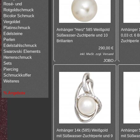
Rosé- und
Rotgoldschmuck
Bicolor Schmuck
Vergoldet
Platinschmuck
Anhänger "Herz" 585 Weißgold
Anhänger 1
Edelsteine
Süßwasser-Zuchtperle und 10
0,03 ct. 6 
Perlen
Brillanten
Zuchtperle
Edelstahlschmuck
290,00
€
Swarovski Elements
inkl.
MwSt. zzgl.
Versand
Herrenschmuck
JOBO
Sets
Piercing
Schmuckkoffer
Weiteres
% Angebote
Anhänger 14k (585) Weißgold
Anhänger 
mit Süßwasser-Zuchtrperle und 9
mit Süßwas