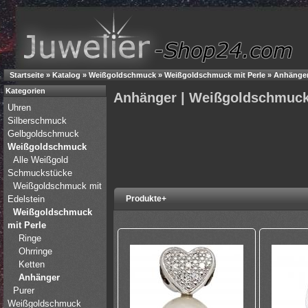
Startseite
»
Katalog
»
Weißgoldschmuck
»
Weißgoldschmuck mit Perle
»
Anhänge
Kategorien
Anhänger | Weißgoldschmuc
Uhren
Silberschmuck
Gelbgoldschmuck
Weißgoldschmuck
Alle Weißgold
Schmuckstücke
Weißgoldschmuck mit
Edelstein
Produkte+
Weißgoldschmuck
mit Perle
Ringe
Ohrringe
Ketten
Anhänger
Purer
Weißgoldschmuck