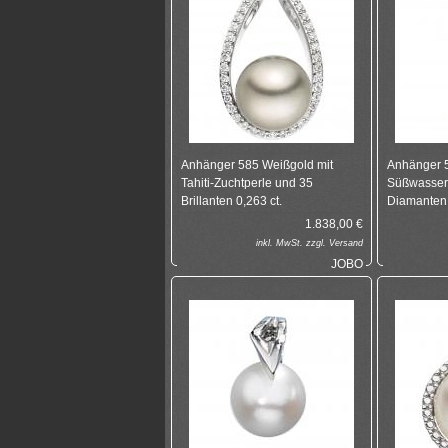
Anhänger 585 Weißgold mit
Anhänger 
Tahiti-Zuchtperle und 35
Süßwasser-
Brillanten 0,263 ct.
Diamanten 
1.838,00
€
inkl.
MwSt. zzgl.
Versand
JOBO